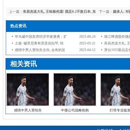
上一篇：
朱辰杰送大礼, 王钰栋伤退! 国足0-2不敌日本, 东
下一篇：
媒体人: 
亚杯遭遇2连败
言难尽
热点资讯
毕马威中国首席经济学家康勇：扩
2025-06-24
珠江啤酒股价微跌0
土媒: 穆里尼奥有意亚伯拉罕, 转
2025-05-21
朱辰杰送大礼, 
感情中男人害怕失去你, 会有的反
2025-04-12
茅台1935新品定价
相关资讯
感情中男人害怕失
中微公司战略收购
灯塔专业版